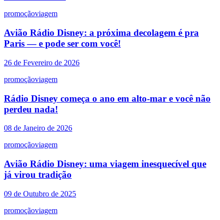
promoção
viagem
Avião Rádio Disney: a próxima decolagem é pra
Paris — e pode ser com você!
26 de Fevereiro de 2026
promoção
viagem
Rádio Disney começa o ano em alto‑mar e você não
perdeu nada!
08 de Janeiro de 2026
promoção
viagem
Avião Rádio Disney: uma viagem inesquecível que
já virou tradição
09 de Outubro de 2025
promoção
viagem